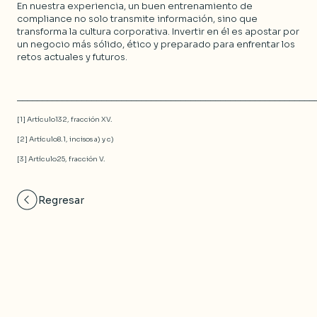
En nuestra experiencia, un buen entrenamiento de
compliance no solo transmite información, sino que
transforma la cultura corporativa. Invertir en él es apostar por
un negocio más sólido, ético y preparado para enfrentar los
retos actuales y futuros.
____________________________________________________________
[1] Artículo132, fracción XV.
[2] Artículo8.1, incisos a) y c)
[3] Artículo25, fracción V.
Regresar