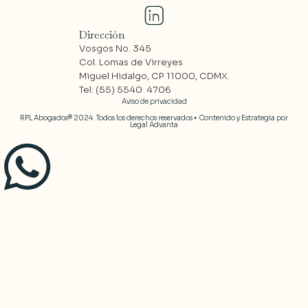
Dirección
Vosgos No. 345
Col. Lomas de Virreyes
Miguel Hidalgo, CP 11000, CDMX.
Tel: (55) 5540 4706
Aviso de privacidad
Branding, estrategia y sitio web por undertake studio
RPL Abogados® 2024. Todos los derechos reservados • Contenido y Estrategia por
Legal Advanta