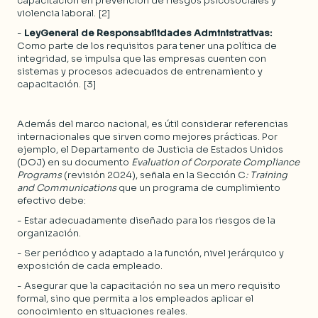
capacitación en prevención de riesgos psicosociales y
violencia laboral. [2]
-
LeyGeneral de Responsabilidades Administrativas:
Como parte de los requisitos para tener una política de
integridad, se impulsa que las empresas cuenten con
sistemas y procesos adecuados de entrenamiento y
capacitación. [3]
Además del marco nacional, es útil considerar referencias
internacionales que sirven como mejores prácticas. Por
ejemplo, el Departamento de Justicia de Estados Unidos
(DOJ) en su documento
Evaluation of Corporate Compliance
Programs
(revisión 2024), señala en la Sección C
: Training
and Communications
que un programa de cumplimiento
efectivo debe:
- Estar adecuadamente diseñado para los riesgos de la
organización.
- Ser periódico y adaptado a la función, nivel jerárquico y
exposición de cada empleado.
- Asegurar que la capacitación no sea un mero requisito
formal, sino que permita a los empleados aplicar el
conocimiento en situaciones reales.